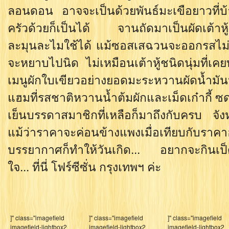
ลอนดอน อาจจะเป็นด้วยพันธ์มะเขือยาวที่บ้
ครัวด้วยก็เป็นได้ จานถัดมาเป็นผัดเต้าห
ละมุนละไมใช้ได้ แม้ซอสเสฉวนจะออกรสไม่จัดจ
จะหยาบไปนิด ไม่เหมือนเต้าหู้ชนิดนุ่มที่เ
เมนูผักใบเขียวอย่างยอดมะระหวานผัดน้ำ
แฮมที่รสชาติหวานน้ำต้มผักและเม็ดเก๋ากี้ ซด
เย็นบรรดาสมาชิกที่เหลือก็มาถึงกับครบ จัง
แม้ว่าราคาจะค่อนข้างแพงเมื่อเทียบกับรา
บรรยากาศก็ทำให้วันเกิด... อยากจะกินเป็ดข
ใจ... ที่นี่ โฟร์ซีซั่น กรุงเทพฯ ค่ะ
]" class="imagefield
]" class="imagefield
]" class="imagefield
imagefield-lightbox2
imagefield-lightbox2
imagefield-lightbox2