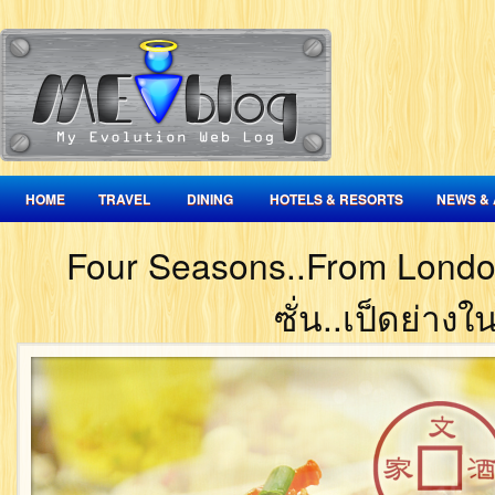
HOME
TRAVEL
DINING
HOTELS & RESORTS
NEWS & 
Four Seasons..From London
ซั่น..เป็ดย่า