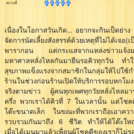
สถานที่
เนื่องในโอกาสวันเกิด... อยากจะกินเป็ดย่าง
จัดการนัดเลี้ยงสังสรรค์ด้วยเหตุที่ไม่ได้เจอ
พารากอน แต่กระแสจากแหล่งข่าวแจ้งมา
มหาศาลหลั่งไหลกันมายืนรอคิวทุกวัน ทำให
สุขภาพแข็งแรงจากสมาชิกในกลุ่มให้ไปใช้กำล
ร้านในช่วงก่อนร้านเปิดให้บริการรอบหกโมงเ
จริงตามข่าว ผู้คนทุกเพศทุกวัยหลั่งไหลมา
ครึ่ง พวกเราได้คิวที่ 7 ในเวลานั้น แต่โชคด
โต๊ะขนาดเล็ก ในขณะที่พวกเราถือเอาความไ
รวบรวมกันมาถึง 6 ชีวิต ทำให้ได้โต๊ะใหญ่แล
เมื่อได้เมนูมาแล้วเพื่อนผู้โชคดีของเราก็ไม