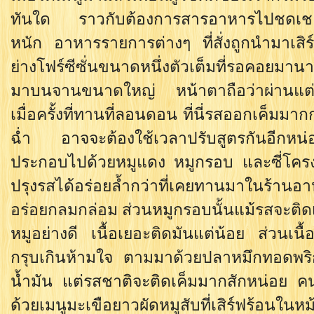
ทันใด ราวกับต้องการสารอาหารไปชดเชยก
หนัก อาหารรายการต่างๆ ที่สั่งถูกนำมาเสิ
ย่างโฟร์ซีซั่นขนาดหนึ่งตัวเต็มที่รอคอยมานา
มาบนจานขนาดใหญ่ หน้าตาถือว่าผ่านแต่
เมื่อครั้งที่ทานที่ลอนดอน ที่นี่รสออกเค็มมากก
ฉ่ำ อาจจะต้องใช้เวลาปรับสูตรกันอีกหน่
ประกอบไปด้วยหมูแดง หมูกรอบ และซี่โครงหมู 
ปรุงรสได้อร่อยล้ำกว่าที่เคยทานมาในร้านอ
อร่อยกลมกล่อม ส่วนหมูกรอบนั้นแม้รสจะติดเ
หมูอย่างดี เนื้อเยอะติดมันแต่น้อย ส่วนเนื้
กรุบเกินห้ามใจ ตามมาด้วยปลาหมึกทอดพริ
น้ำมัน แต่รสชาติจะติดเค็มมากสักหน่อย 
ด้วยเมนูมะเขือยาวผัดหมูสับที่เสิร์ฟร้อนใ