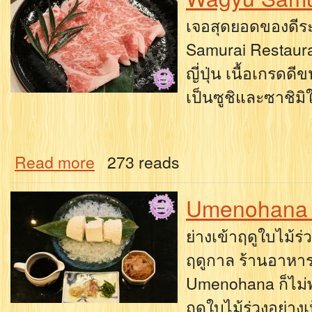
เจอสุดยอดของดีระด
Samurai Restauran
ญี่ปุ่น เนื้อเกรดด
เป็นซูชิและซาชิมิ
Read more
273 reads
Umenohana
ย่างเข้าฤดูใบไม้ร่
ฤดูกาล ร้านอาหาร
Umenohana ก็ไม่พ
ฤดูใบไม้ร่วงอย่าง