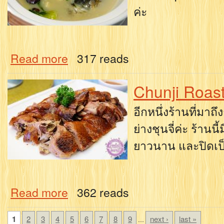
ค่ะ
Read more
317 reads
Chunji Roas
อีกหนึ่งร้านที่มาถ
ย่างชุนจี่ค่ะ ร้านน
ยาวนาน และปิดเป็น
Read more
362 reads
1
2
3
4
5
6
7
8
9
next ›
last »
…