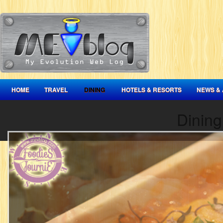
HOME
TRAVEL
DINING
HOTELS & RESORTS
NEWS & 
Dining