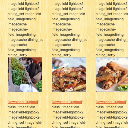
imagefield-lightbox2
imagefield-lightbox2
imagefield-lightbox2
imagefield-lightbox2-
imagefield-lightbox2-
imagefield-lightbox2
dining_set imagefield-
dining_set imagefield-
dining_set imagefiel
field_imagedining
field_imagedining
field_imagedining
imagecache
imagecache
imagecache
imagecache-
imagecache-
imagecache-
field_imagedining
field_imagedining
field_imagedining
t
imagecache-dining_set
imagecache-dining_set
imagecache-dining_
imagecache-
imagecache-
imagecache-
field_imagedining-
field_imagedining-
field_imagedining-
dining_set">
dining_set">
dining_set">
Download Original
]"
Download Original
]"
Download Original
]"
class="imagefield
class="imagefield
class="imagefield
imagefield-lightbox2
imagefield-lightbox2
imagefield-lightbox2
imagefield-lightbox2-
imagefield-lightbox2-
imagefield-lightbox2
dining_set imagefield-
dining_set imagefield-
dining_set imagefiel
field_imagedining
field_imagedining
field_imagedining