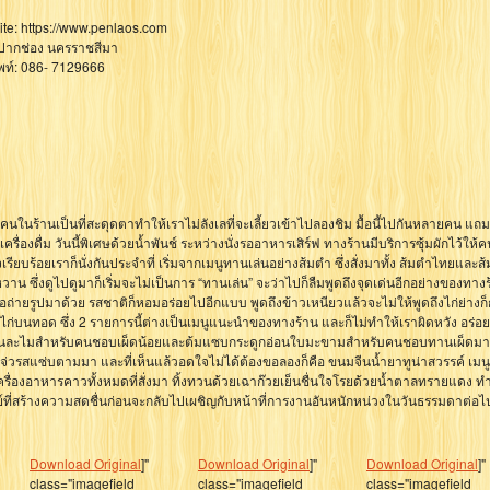
te: https://www.penlaos.com
้ง: ปากช่อง นครราชสีมา
พท์: 086- 7129666
นในร้านเป็นที่สะดุดตาทำให้เราไม่ลังเลที่จะเลี้ยวเข้าไปลองชิม มื้อนี้ไปกันหลายคน แถ
ื่องดื่ม วันนี้พิเศษด้วยน้ำพันช์ ระหว่างนั่งรออาหารเสิร์ฟ ทางร้านมีบริการซุ้มผักไว้ให
ียบร้อยเราก็นั่งกันประจำที่ เริ่มจากเมนูทานเล่นอย่างส้มตำ ซึ่งสั่งมาทั้ง ส้มตำไทยและส
 ซึ่งดูไปดูมาก็เริ่มจะไม่เป็นการ “ทานเล่น” จะว่าไปก็ลืมพูดถึงจุดเด่นอีกอย่างของทางร
ขอถ่ายรูปมาด้วย รสชาติก็หอมอร่อยไปอีกแบบ พูดถึงข้าวเหนียวแล้วจะไม่ให้พูดถึงไก่ย่างก
ะปีกไก่บนทอด ซึ่ง 2 รายการนี้ต่างเป็นเมนูแนะนำของทางร้าน และก็ไม่ทำให้เราผิดหวัง อร่อ
ติละมุนละไมสำหรับคนชอบเผ็ดน้อยและต้มแซบกระดูกอ่อนใบมะขามสำหรับคนชอบทานเผ็ดม
้มแจ่วรสแซ่บตามมา และที่เห็นแล้วอดใจไม่ได้ต้องขอลองก็คือ ขนมจีนน้ำยาทูน่าสวรรค์ เมน
ครื่องอาหารคาวทั้งหมดที่สั่งมา ทิ้งทวนด้วยเฉาก๊วยเย็นชื่นใจโรยด้วยน้ำตาลทรายแดง ทำ
ตย์ที่สร้างความสดชื่นก่อนจะกลับไปเผชิญกับหน้าที่การงานอันหนักหน่วงในวันธรรมดาต่อไปค
Download Original
]"
Download Original
]"
Download Original
]"
class="imagefield
class="imagefield
class="imagefield