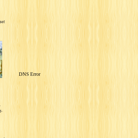
set
-
d-