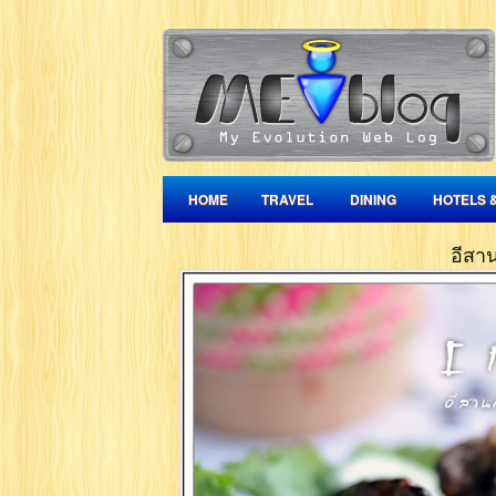
HOME
TRAVEL
DINING
HOTELS 
อีสา