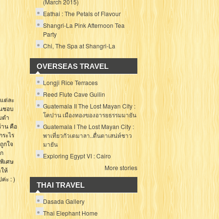
(March 2015)
Eathai : The Petals of Flavour
Shangri-La Pink Afternoon Tea
Party
Chi, The Spa at Shangri-La
OVERSEAS TRAVEL
Longji Rice Terraces
Reed Flute Cave Guilin
มแต่ละ
Guatemala II The Lost Mayan City :
้คนชอบ
โคปาน เมืองทองของอารยธรรมมายัน
้มตำ
้าน คือ
Guatemala I The Lost Mayan City :
็กระไร
พาเที่ยวกัวเตมาลา..ตื่นตาเสน่ห์ชาว
ยถูกใจ
มายัน
าก
Exploring Egypt VI : Cairo
ูพิเศษ
More stories
ให้
่ะ : )
THAI TRAVEL
Dasada Gallery
Thai Elephant Home