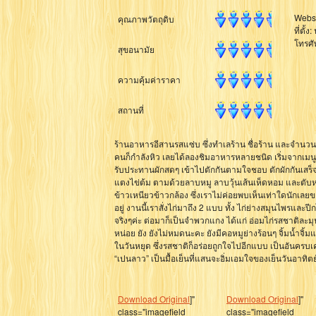
Websi
คุณภาพวัตถุดิบ
ที่ตั
โทรศั
สุขอนามัย
ความคุ้มค่าราคา
สถานที่
ร้านอาหารอีสานรสแซ่บ ซึ่งทำเลร้าน ชื่อร้าน และจำนวนค
คนก็กำลังหิว เลยได้ลองชิมอาหารหลายชนิด เริ่มจากเมนูเคร
รับประทานผักสดๆ เข้าไปตักกันตามใจชอบ ตักผักกันเสร็จเร
แตงไข่ต้ม ตามด้วยลาบหมู ลาบวุ้นเส้นเห็ดหอม และตับหวาน
ข้าวเหนียวข้าวกล้อง ซึ่งเราไม่ค่อยพบเห็นเท่าใดนักเลย
อยู่ งานนี้เราสั่งไก่มาถึง 2 แบบ ทั้ง ไก่ย่างสมุนไพรแล
จริงๆค่ะ ต่อมาก็เป็นจำพวกแกง ได้แก่ อ่อมไก่รสชา
หน่อย ยัง ยังไม่หมดนะคะ ยังมีคอหมูย่างร้อนๆ จิ้มน้ำจิ
ในวันหยุด ซึ่งรสชาติก็อร่อยถูกใจไปอีกแบบ เป็นอันครบเ
“เปนลาว” เป็นมื้อเย็นที่แสนจะอิ่มเอมใจของเย็นวันอาทิ
Download Original
]"
Download Original
]"
class="imagefield
class="imagefield