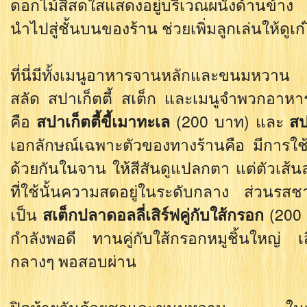
ดอกไม้สีสดใสแสดงอยู่บริเวณผนังด้านข้าง ด
นำไปสู่ชั้นบนของร้าน ช่วยเพิ่มลูกเล่นให้ดูเก๋
ที่นี่มีทั้งเมนูอาหารจานหลักและขนมหวา
สลัด สปาเก็ตตี้ สเต็ก และเมนูจำพวกอาหารท
คือ
สปาเก็ตตี้ขี้เมาทะเล
(200 บาท) และ
สป
เอกลักษณ์เฉพาะตัวของทางร้านคือ มีการใช้
ด้วยกันในจาน ให้สีสันดูแปลกตา แต่ตัวเส
ที่ใช้นั้นความสดอยู่ในระดับกลาง ส่วนรสช
เป็น
สเต็กปลาดอลลี่เสิร์ฟคู่กับใส้กรอก
(200 
กำลังพอดี ทานคู่กับใส้กรอกหมูชิ้นใหญ่ เ
กลางๆ พอสอบผ่าน