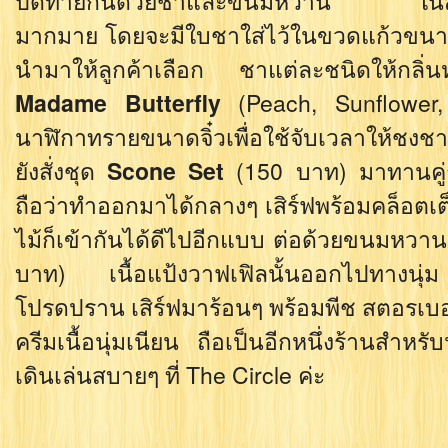
ปิดท้ายกันด้วยชาและขนมหวาน ในส่วนข
มากมาย โดยจะมีใบชาใส่ไว้ในขวดแก้วขนาดเ
นำมาให้ลูกค้าเลือก ชาแต่ละชนิดให้กลิ่นห
Madame Butterfly
(Peach, Sunflower,
นาฬิกาทรายขนาดจิ๋วเพื่อใช้จับเวลาให้ชงช
ยังสั่งชุด
Scone Set
(150 บาท) มาทานคู่
ถือว่าทำออกมาได้กลางๆ เสิร์ฟพร้อมคล็อตเต
ไม้ก็เข้ากันได้ดีไปอีกแบบ ต่อด้วยขนมหวา
บาท) เนื้อแป้งวาฟเฟิลนั้นออกไปทางนุ่ม
โปรดปราน เสิร์ฟมาร้อนๆ พร้อมพีช สตอรเบอ
ครีมเนื้อนุ่มเนียน ถือเป็นอีกหนึ่งร้านสำหร
เดินเล่นสบายๆ ที่ The Circle ค่ะ