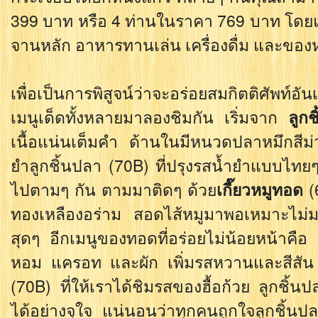
399 บาท หรือ 4 ท่านในราคา 769 บาท โดย
จานหลัก อาหารทานเล่น เครื่องดื่ม และขอ
เพื่อเป็นการพิสูจน์ว่าจะอร่อยสมกิตติศัพท์อันเ
เมนูเด็ดทั้งหลายมาลองชิมกัน เริ่มจาก
ลูกช
เนื้อแน่นเต็มคำ ด้านในมีหนวดปลาหมึกสีม่วง
ยำลูกชิ้นปลา (70B) ที่ปรุงรสน้ำยำแบบไทย
ไปตามๆ กัน ตามมาติดๆ ด้วย
เกี๊ยวหมูทอด
(
ทองเหลืองอร่าม สอดไส้หมูมาพอเหมาะไม่มา
สุดๆ อีกเมนูของทอดที่อร่อยไม่น้อยหน้าคือ ป
หอม แครอท และผัก เพิ่มรสหวานและสีสัน 
(70B) ที่ให้เราได้ชิมรสของฮื้อก้วย ลูกชิ้นป
ได้อย่างจุใจ แน่นอนว่าทุกคนถูกใจลูกชิ้นปลา