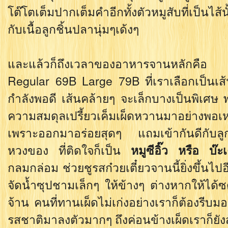
โต๊โตเต็มปากเต็มคำอีกทั้งตัวหมูสับที่เป็นไส้น
กับเนื้อลูกชิ้นปลานุ่มๆเด้งๆ
และแล้วก็ถึงเวลาของอาหารจานหลักคื
Regular 69B Large 79B ที่เราเลือกเป็นเส้น
กำลังพอดี เส้นคล้ายๆ จะเล็กบางเป็นพิเศษ พอ
ความสมดุลเปรี้ยวเค็มเผ็ดหวานมาอย่างพอเห
เพราะออกมาอร่อยสุดๆ แถมเข้ากันดีกับลูก
หวงของ ที่ติดใจก็เป็น
หมูซีอิ๊ว หรือ บ๊ะ
กลมกล่อม ช่วยชูรสก๋วยเตี๋ยวจานนี้ยิ่งขึ้นไป
จัดน้ำซุปชามเล็กๆ ให้ข้างๆ ต่างหากให้ได้ซ
จ้าน คนที่ทานเผ็ดไม่เก่งอย่างเราก็ต้องรีบม
รสชาติมาลงตัวมากๆ ถึงค่อนข้างเผ็ดเราก็ยัง