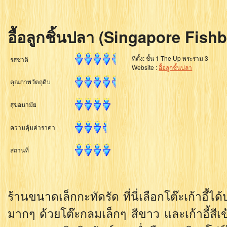
อื้อลูกชิ้นปลา (Singapore Fishb
ที่ตั้ง: ชั้น 1 The Up พระราม 3
รสชาติ
Website :
อื้อลูกชิ้นปลา
คุณภาพวัตถุดิบ
สุขอนามัย
ความคุ้มค่าราคา
สถานที่
ร้านขนาดเล็กกะทัดรัด ที่นี่เลือกโต๊ะเก้าอี้ไ
มากๆ ด้วยโต๊ะกลมเล็กๆ สีขาว และเก้าอี้สีเข