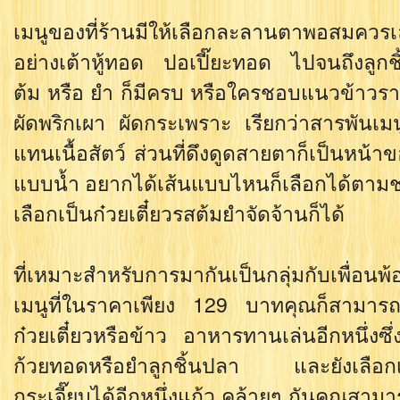
เมนูของที่ร้านมีให้เลือกละลานตาพอสมควร
อย่างเต้าหู้ทอด ปอเปี๊ยะทอด ไปจนถึงลูกช
ต้ม หรือ ยำ ก็มีครบ หรือใครชอบแนวข้าวรา
ผัดพริกเผา ผัดกระเพราะ เรียกว่าสารพันเมนู
แทนเนื้อสัตว์ ส่วนที่ดึงดูดสายตาก็เป็นหน้า
แบบน้ำ อยากได้เส้นแบบไหนก็เลือกได้ตาม
เลือกเป็นก๋วยเตี๋ยวรสต้มยำจัดจ้านก็ได้
ที่เหมาะสำหรับการมากันเป็นกลุ่มกับเพื่อนพ
เมนูที่ในราคาเพียง 129 บาทคุณก็สามารถเ
ก๋วยเตี๋ยวหรือข้าว อาหารทานเล่นอีกหนึ่งซึ
ก้วยทอดหรือยำลูกชิ้นปลา และยังเลือกเครื
กระเจี๊ยบได้อีกหนึ่งแก้ว คล้ายๆ กันคุณสาม