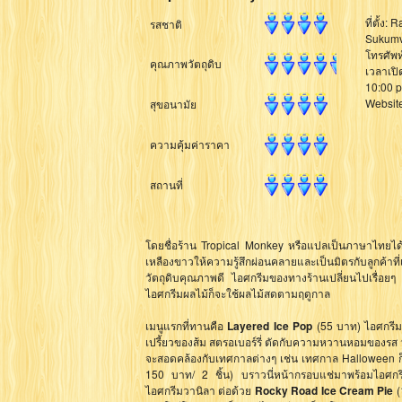
ที่ตั้ง:
รสชาติ
Sukumv
โทรศัพท
คุณภาพวัตถุดิบ
เวลาเปิ
10:00 
Websit
สุขอนามัย
ความคุ้มค่าราคา
สถานที่
โดยชื่อร้าน Tropical Monkey หรือแปลเป็นภาษาไทยได้ว่
เหลืองขาวให้ความรู้สึกผ่อนคลายและเป็นมิตรกับลูกค้าที่เ
วัตถุดิบคุณภาพดี ไอศกรีมของทางร้านเปลี่ยนไปเรื่อย
ไอศกรีมผลไม้ก็จะใช้ผลไม้สดตามฤดูกาล
เมนูแรกที่ทานคือ
Layered Ice Pop
(55 บาท) ไอศกรีม 
เปรี้ยวของส้ม สตรอเบอร์รี่ ตัดกับความหวานหอมของรส วา
จะสอดคล้องกับเทศกาลต่างๆ เช่น เทศกาล Halloween 
150 บาท/ 2 ชิ้น) บราวนี่หน้ากรอบแช่มาพร้อมไอศก
ไอศกรีมวานิลา ต่อด้วย
Rocky Road Ice Cream Pie
(