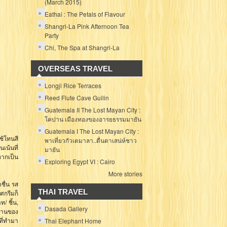
(March 2015)
Eathai : The Petals of Flavour
Shangri-La Pink Afternoon Tea
Party
Chi, The Spa at Shangri-La
OVERSEAS TRAVEL
Longji Rice Terraces
Reed Flute Cave Guilin
Guatemala II The Lost Mayan City :
โคปาน เมืองทองของอารยธรรมมายัน
Guatemala I The Lost Mayan City :
ช้โทนสี
พาเที่ยวกัวเตมาลา..ตื่นตาเสน่ห์ชาว
เน้นที่
มายัน
หากเป็น
Exploring Egypt VI : Cairo
More stories
ชื่น รส
THAI TRAVEL
ศกรีมก็
ท/ ชิ้น,
Dasada Gallery
วานของ
ที่ทำมา
Thai Elephant Home