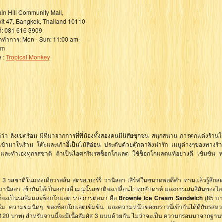
 Rain Hill Community Mall,
it 47, Bangkok, Thailand 10110
์: 081 616 3909
ดทำการ: Mon - Sun: 11:00 am-
pm
e :
Tropical Monkey
า ลิงเขตร้อน มีที่มาจากการที่พี่น้องทั้งสองคนมีนิสัยซุกซน สนุกสนาน การตกแต่งร้านใ
ข้ามาในร้าน โต๊ะและเก้าอี้เป็นไม้สีอ่อน ประดับด้วยตุ๊กตาลิงน่ารัก เมนูต่างๆของทางร้าน
ๆ และทำเองทุกรสชาติ ถ้าเป็นไอศกรีมรสช็อกโกแลต ใช้ช็อกโกแลตแท้อย่างดี เข้มข้น 
3 รสชาติในแท่งเดียวรสส้ม สตรอเบอร์รี่ วานิลลา เสิร์ฟในขนาดพอดีคำ ทานแล้วรู้สึกสด
นิลลา เข้ากันได้เป็นอย่างดี เมนูนี้รสชาติจะเปลี่ยนไปทุกสัปดาห์ และการเล่นสีสันของไอ
ก็จะเป็นรสส้มและช็อกโกแลต รายการต่อมา คือ
Brownie Ice Cream Sandwich
(85 บา
รีม ความขมนิดๆ ของช็อกโกแลตเข้มข้น และความหนึบของบราวนี่เข้ากันได้ดีกับรสห
120 บาท) สำหรับจานนี้จะมีเนื้อสัมผัส 3 แบบด้วยกัน ไม่ว่าจะเป็น ความกรอบมาจากฐาน