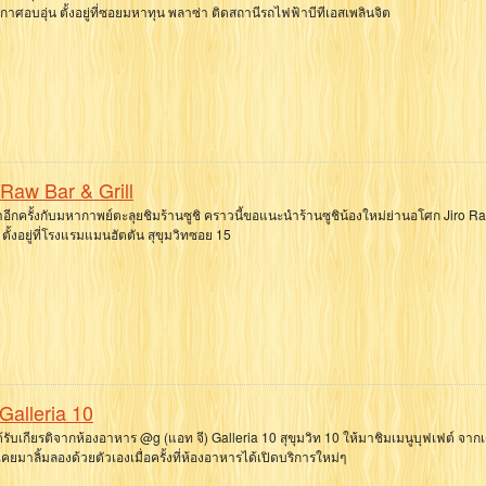
าศอบอุ่น ตั้งอยู่ที่ซอยมหาทุน พลาซ่า ติดสถานีรถไฟฟ้าบีทีเอสเพลินจิต
 Raw Bar & Grill
อีกครั้งกับมหากาพย์ตะลุยชิมร้านซูชิ คราวนี้ขอแนะนำร้านซูชิน้องใหม่ย่านอโศก Jiro R
l ตั้งอยู่ที่โรงแรมแมนฮัตตัน สุขุมวิทซอย 15
Galleria 10
ได้รับเกียรติจากห้องอาหาร @g (แอท จี) Galleria 10 สุขุมวิท 10 ให้มาชิมเมนูบุฟเฟต์ จากเด
เคยมาลิ้มลองด้วยตัวเองเมื่อครั้งที่ห้องอาหารได้เปิดบริการใหม่ๆ