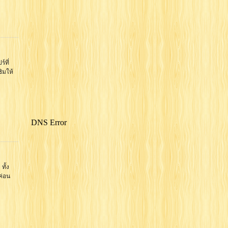
์ที่
ิมให้
ทั้ง
ค่อน