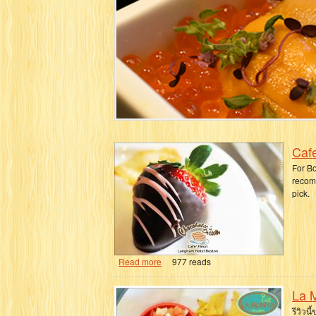
Cafe
For Bo
recomm
pick.
Read more
977 reads
La 
รีวิวน