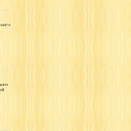
็นอย่าง
ัดสรร
กที