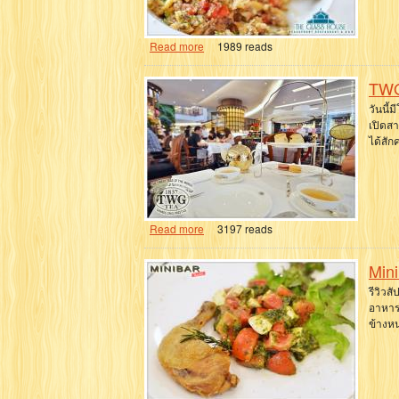
Read more
1989 reads
TWG
วันนี้
เปิดสา
ได้สักค
Read more
3197 reads
Mini
รีวิวส
อาหาร
ข้างห