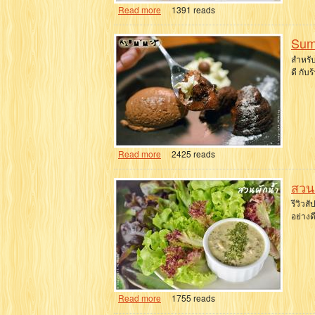
Read more
1391 reads
Sum
สำหรับ
ดี กับ
Read more
2425 reads
สวน
รีวิวส
อย่างด
Read more
1755 reads