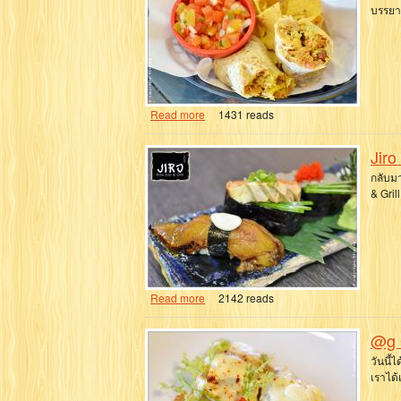
บรรยาก
Read more
1431 reads
Jiro
กลับมา
& Gril
Read more
2142 reads
@g 
วันนี้
เราได้