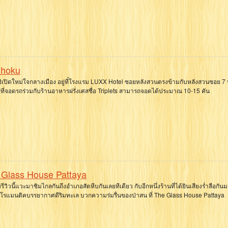
hoku
ชิเปิดใหม่ใจกลางเมือง อยู่ที๋โรงแรม LUXX Hotel ซอยหลังสวนตรงข้ามกับหลังสวนซอย 7
้ที่จอดรถร่วมกับร้านอาหารฝรั่งเศสชื่อ Triplets สามารถจอดได้ประมาณ 10-15 คัน
 Glass House Pattaya
รีวิวนี้แวะมาชิมไกลกันถึงอำเภอสัตหีบกันเลยทีเดียว กับอีกหนึ่งร้านที่ได้ยินเสียงร่ำลือกั
านโรแมนติคบรรยากาศดีริมทะเล บวกความร่มรื่นของป่าสน ที่ The Glass House Pattaya