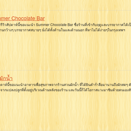
mer Chocolate Bar
รีวิวสัปดาห์นี้ขอแนะนำ Summer Chocolate Bar ชื่อร้านที่เข้ากับฤดูและบรรยากาศได้เป
ร้านกว้างๆ บรรยากาศสบายๆ นั่งได้ทั้งด้านในและด้านนอก ที่หาไม่ได้ง่ายๆในกรุงเทพฯ
ผักน้ำ
ัปดาห์นี้ขอแนะนำอาหารเพื่อสุขภาพจากร้านสวนผักน้ำ ที่ได้ยินคำร่ำลือมานานถึงผักสดๆ ค
ีจากแปลงปลูกที่ตั้งอยู่บริเวณด้านหลังของร้าน และวันนี้ก็ได้โอกาสแวะมาชิมด้วยตนเองสั