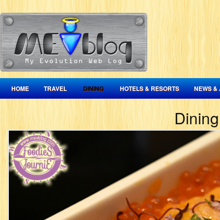
HOME
TRAVEL
DINING
HOTELS & RESORTS
NEWS & 
Dining