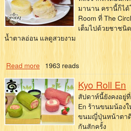
มานาน ครานี้ก็ได
Room ที่ The Circ
เต็มไปด้วยชาชนิดต
น้ำตาลอ่อน แลดูสวยงาม
Read more
1963 reads
Kyo Roll En
สัปดาห์นี้ยังคงอยู
En ร้านขนมน้องใหม
ขนมญี่ปุ่นหน้าตาด
กันสักครั้ง