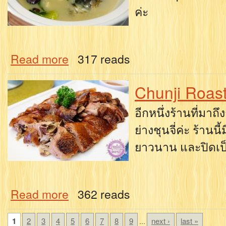
ค่ะ
Read more
317 reads
Chunji Roas
อีกหนึ่งร้านที่มาถ
ย่างชุนจี่ค่ะ ร้านน
ยาวนาน และปิดเป็น
Read more
362 reads
1
2
3
4
5
6
7
8
9
next ›
last »
…