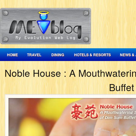
HOME
TRAVEL
DINING
HOTELS & RESORTS
NEWS & 
Noble House : A Mouthwaterin
Buffet