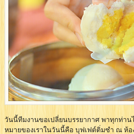
วันนี้ทีมงานขอเปลี่ยนบรรยากาศ พาทุกท่า
หมายของเราในวันนี้คือ บุฟเฟต์ติ่มซำ ณ ห