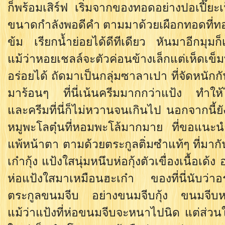
ก็พร้อมเสิร์ฟ เริ่มจากของทอดอย่างปอเปี๊ย
ขนาดกำลังพอดีคำ ตามมาด้วยเผือกทอดที่ทอ
ข้ม เรียกน้ำย่อยได้ดีทีเดียว หันมาอีกมุมก็
แม้ว่าหอยเชลล์จะตัวค่อนข้างเล็กแต่เห็ดเข็ม
อร่อยได้ ถัดมาเป็นกลุ่มซาลาเปา ที่จัดหนัก
มาร้อนๆ ที่นี่เน้นครีมมากกว่าแป้ง ทำให้
และครีมที่นี่ก็ไม่หวานจนเกินไป นอกจากนี
หมูพะโลตุ๋นที่หอมพะโล้มากมาย ที่ขอแนะน
แพ้หน้าตา ตามด้วยตระกูลติ่มซำแท้ๆ ที่มากั
เก๋ากุ้ง แป้งใสนุ่มหนึบห่อกุ้งตัวเขื่องเนื้อเด้ง
ห่อแป้งใสมาเหมือนฮะเก๋า ของที่นี่นับว่าอร่
ตระกูลขนมจีบ อย่างขนมจีบกุ้ง ขนมจีบห
แม้ว่าแป้งที่ห่อขนมจีบจะหนาไปนิด แต่ส่วนใส้น