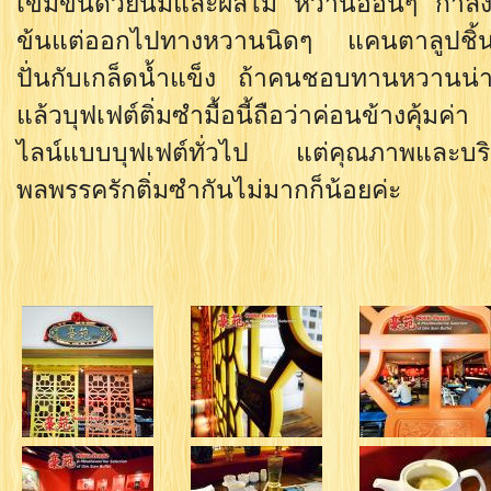
เข้มข้นด้วยนมและผลไม้ หวานอ่อนๆ กำลังดี
ข้นแต่ออกไปทางหวานนิดๆ แคนตาลูปชิ้นก
ปั่นกับเกล็ดน้ำแข็ง ถ้าคนชอบทานหวานน่า
แล้วบุฟเฟต์ติ่มซำมื้อนี้ถือว่าค่อนข้างคุ้มค
ไลน์แบบบุฟเฟต์ทั่วไป แต่คุณภาพและบร
พลพรรครักติ่มซำกันไม่มากก็น้อยค่ะ