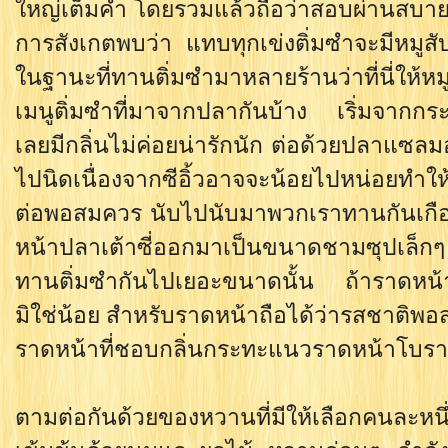
ใหญ่เต็มคำ โดยรวมแล้วถือว่าสอบผ่านสบายๆ
การสังเกตพบว่า แทบทุกเข่งติ่มซำจะมีหมูสับก
ในฐานะที่ทานติ่มซำมาหลายร้านว่าที่นี่ให้ห
เมนูติ่มซำที่มาจากปลากันบ้าง เริ่มจากกร
เลยมีกลิ่นไม่ค่อยน่ารักนัก ต่อด้วยปลาแซลม
ไปนิดเนื่องจากซีอิ้วอาจจะน้อยไปหน่อยทำใ
ต่อพอสมควร นับไปนับมาพวกเราทานกันเกือ
หน้าปลาเต้าซี่ออกมาเป็นขนาดชามซุปเล็กๆ
ทานติ่มซำกันไปเยอะขนาดนั้น ถ้าราดหน้
มิใช่น้อย สำหรับราดหน้าถือได้ว่ารสชาติพ
ราดหน้าที่ชอบกลิ่นกระทะแนวราดหน้าโบราณ
ตามต่อกันด้วยของหวานที่มีให้เลือกคนละหนึ่