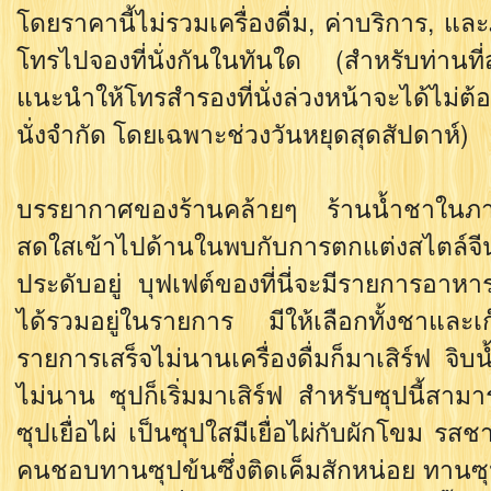
โดยราคานี้ไม่รวมเครื่องดื่ม, ค่าบริการ, แล
โทรไปจองที่นั่งกันในทันใด (สำหรับท่านที
แนะนำให้โทรสำรองที่นั่งล่วงหน้าจะได้ไม่ต้
นั่งจำกัด โดยเฉพาะช่วงวันหยุดสุดสัปดาห์)
บรรยากาศของร้านคล้ายๆ ร้านน้ำชาในภาพย
สดใสเข้าไปด้านในพบกับการตกแต่งสไตล์
ประดับอยู่ บุฟเฟต์ของที่นี่จะมีรายการอาหารม
ได้รวมอยู่ในรายการ มีให้เลือกทั้งชาและเ
รายการเสร็จไม่นานเครื่องดื่มก็มาเสิร์ฟ จิบ
ไม่นาน ซุปก็เริ่มมาเสิร์ฟ สำหรับซุปนี้สาม
ซุปเยื่อไผ่ เป็นซุปใสมีเยื่อไผ่กับผักโขม 
คนชอบทานซุปข้นซึ่งติดเค็มสักหน่อย ทานซุ